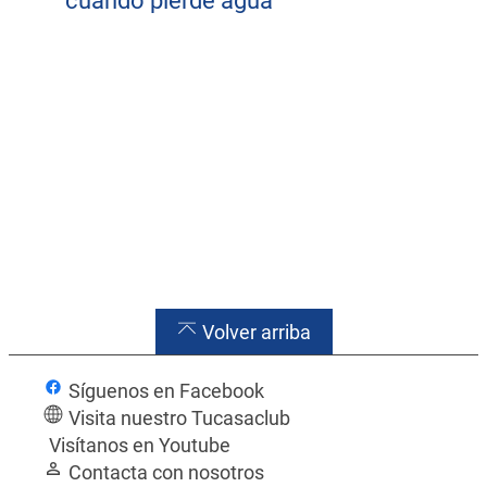
cuando pierde agua
Volver arriba
Blog
Síguenos en Facebook
Blog
Blog
Visita nuestro Tucasaclub
Blog
Visítanos en Youtube
Blog
Limpiar el inodoro: La rutina óptima
Contacta con nosotros
Blog
Más frescura para tu baño