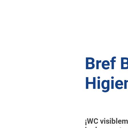
Bref 
Higie
¡WC visiblem